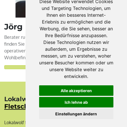
Diese Website verwendet Cookies
und Targeting Technologien, um
Ihnen ein besseres Internet-
Erlebnis zu ermöglichen und die
Jörg Herrmann
Werbung, die Sie sehen, besser an
Ihre Bedürfnisse anzupassen.
Berater rund um Einbruchsschutz in Echtzeit - mit mir
Diese Technologien nutzen wir
finden Sie Ihre Sicherheitslösung zum Schutz des
außerdem, um Ergebnisse zu
operativen Geschäftes in der Firma und für Ihr
messen, um zu verstehen, woher
Wohlbefinden zu Hause!
unsere Besucher kommen oder um
unsere Website weiter zu
entwickeln.
Alle akzeptieren
Lokalwolf. Powered by
Ich lehne ab
Fletscher
aus Sachen-Anhalt.
Einstellungen ändern
Lokalwolf führt Anbieter und Kunden zusammen. Einfach.